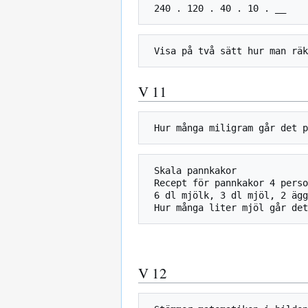
V 11
 Skala pannkakor

 Recept för pannkakor 4 personer:

 6 dl mjölk, 3 dl mjöl, 2 ägg.

V 12