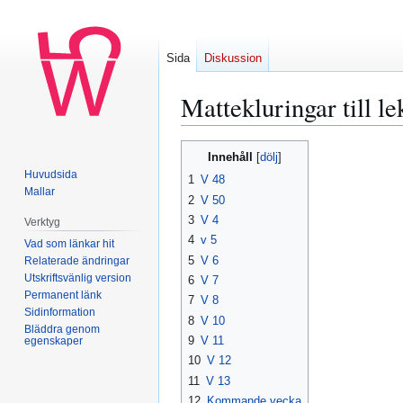
Sida
Diskussion
Mattekluringar till le
Hoppa
Hoppa
Innehåll
till
till
Huvudsida
1
V 48
navigering
sök
Mallar
2
V 50
3
V 4
Verktyg
4
v 5
Vad som länkar hit
5
V 6
Relaterade ändringar
Utskriftsvänlig version
6
V 7
Permanent länk
7
V 8
Sidinformation
8
V 10
Bläddra genom
9
V 11
egenskaper
10
V 12
11
V 13
12
Kommande vecka