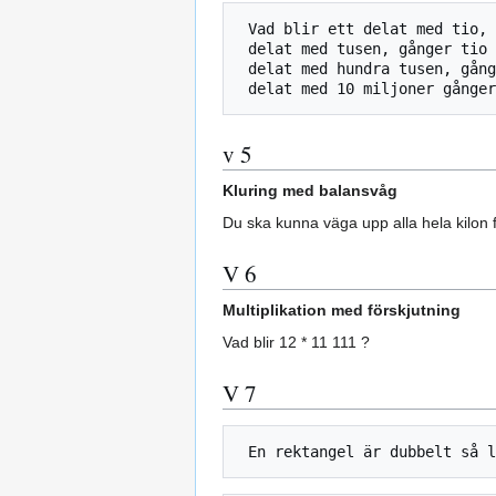
 Vad blir ett delat med tio, gånger hundra, 

 delat med tusen, gånger tio tusen, 

 delat med hundra tusen, gånger en miljon, 

v 5
Kluring med balansvåg
Du ska kunna väga upp alla hela kilon fr
V 6
Multiplikation med förskjutning
Vad blir 12 * 11 111 ?
V 7