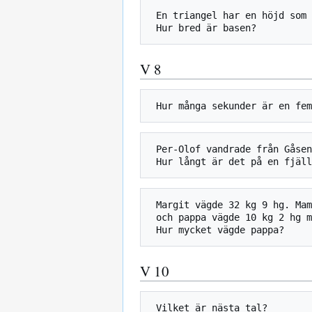
 En triangel har en höjd som är dubbelt så stor som basen. Arean är 81 cm2. 

V 8
 Per-Olof vandrade från Gåsen till Sylarna vilket är 16 km. 

 Margit vägde 32 kg 9 hg. Mamma var dubbelt så tung 

 och pappa vägde 10 kg 2 hg mer än mamma. 

V 10
 Vilket är nästa tal?
