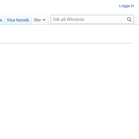
Logga in
S
la
Visa historik
Mer
ö
k