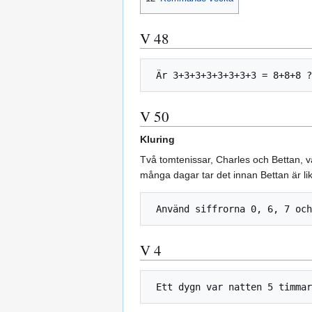
V 48
V 50
Kluring
Två tomtenissar, Charles och Bettan, v
många dagar tar det innan Bettan är l
V 4