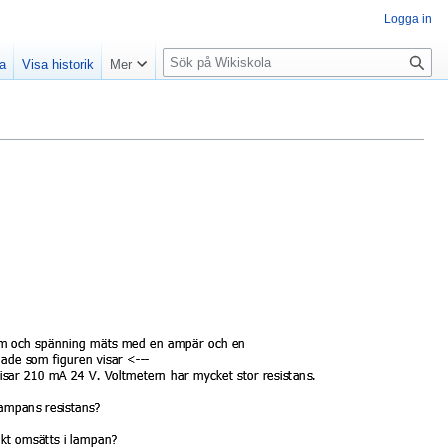
Logga in
S
la
Visa historik
Mer
ö
k