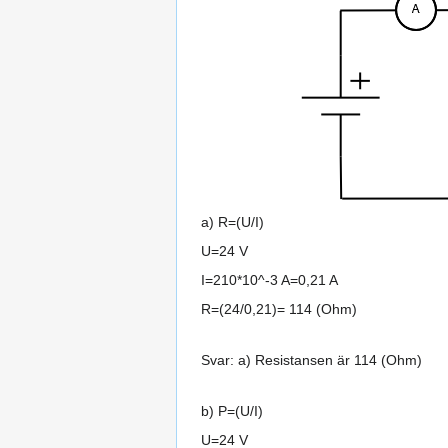
a) R=(U/I)
U=24 V
I=210*10^-3 A=0,21 A
R=(24/0,21)= 114 (Ohm)
Svar: a) Resistansen är 114 (Ohm)
b) P=(U/I)
U=24 V