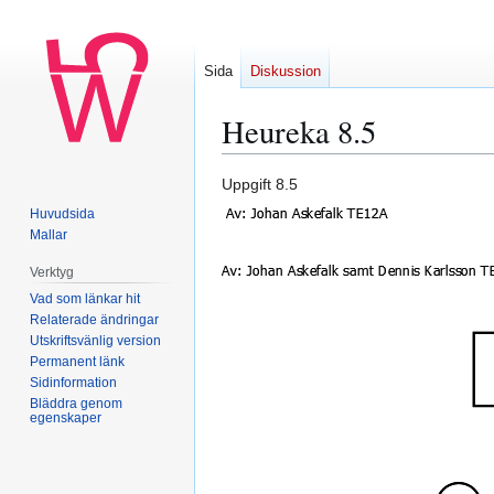
Sida
Diskussion
Heureka 8.5
Hoppa
Hoppa
Uppgift 8.5
till
till
Huvudsida
navigering
sök
Mallar
Verktyg
Vad som länkar hit
Relaterade ändringar
Utskriftsvänlig version
Permanent länk
Sidinformation
Bläddra genom
egenskaper