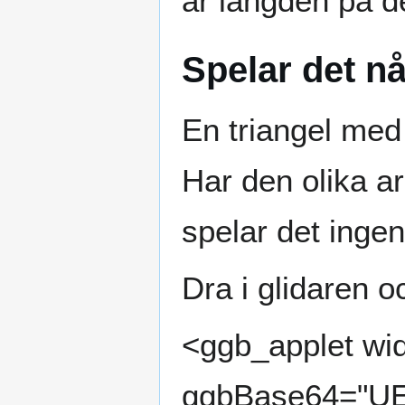
är längden på d
Spelar det nå
En triangel med
Har den olika ar
spelar det ingen
Dra i glidaren 
<ggb_applet wid
ggbBase64="U