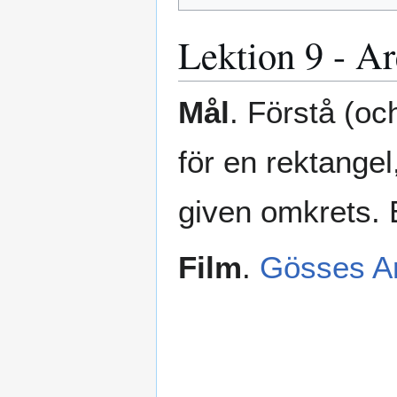
Lektion 9 - A
Mål
. Förstå (o
för en rektangel,
given omkrets. 
Film
.
Gösses Ar