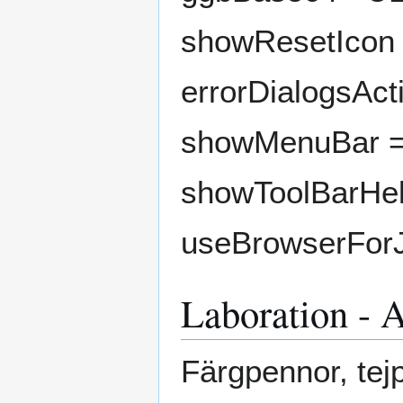
showResetIcon =
errorDialogsAct
showMenuBar = "
showToolBarHelp
useBrowserForJS
Laboration - A
Färgpennor, tejp,