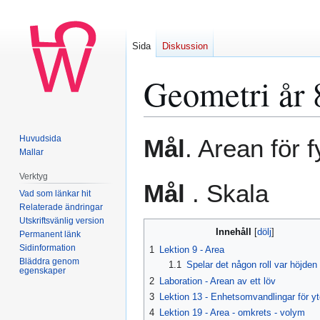
Sida
Diskussion
Geometri år 
Hoppa
Hoppa
Huvudsida
Mål
. Arean för f
till
till
Mallar
navigering
sök
Verktyg
Mål
. Skala
Vad som länkar hit
Relaterade ändringar
Utskriftsvänlig version
Innehåll
Permanent länk
Sidinformation
1
Lektion 9 - Area
Bläddra genom
1.1
Spelar det någon roll var höjden
egenskaper
2
Laboration - Arean av ett löv
3
Lektion 13 - Enhetsomvandlingar för yt
4
Lektion 19 - Area - omkrets - volym