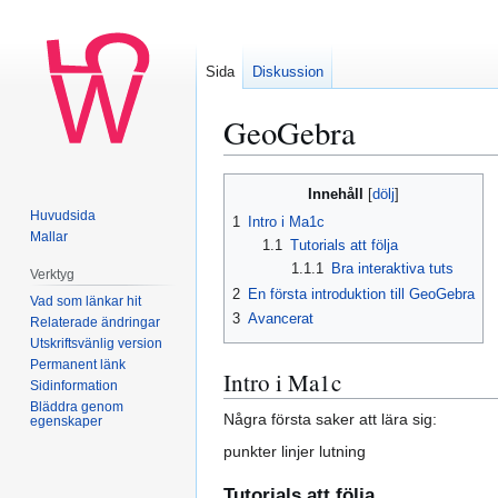
Sida
Diskussion
GeoGebra
Innehåll
Hoppa
Hoppa
Huvudsida
1
Intro i Ma1c
till
till
Mallar
1.1
Tutorials att följa
navigering
sök
1.1.1
Bra interaktiva tuts
Verktyg
2
En första introduktion till GeoGebra
Vad som länkar hit
3
Avancerat
Relaterade ändringar
Utskriftsvänlig version
Permanent länk
Intro i Ma1c
Sidinformation
Bläddra genom
Några första saker att lära sig:
egenskaper
punkter linjer lutning
Tutorials att följa