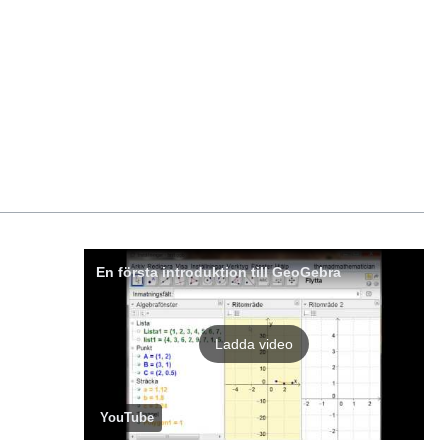
En första introduktion till GeoGebra
Ladda video
YouTube