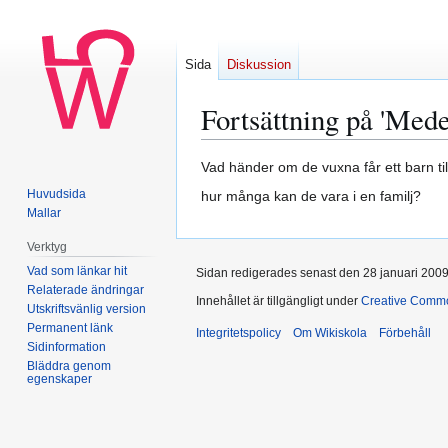
Sida
Diskussion
Fortsättning på 'Medel
Hoppa
Hoppa
Vad händer om de vuxna får ett barn til
till
till
Huvudsida
hur många kan de vara i en familj?
navigering
sök
Mallar
Verktyg
Vad som länkar hit
Sidan redigerades senast den 28 januari 2009 
Relaterade ändringar
Innehållet är tillgängligt under
Creative Commo
Utskriftsvänlig version
Permanent länk
Integritetspolicy
Om Wikiskola
Förbehåll
Sidinformation
Bläddra genom
egenskaper