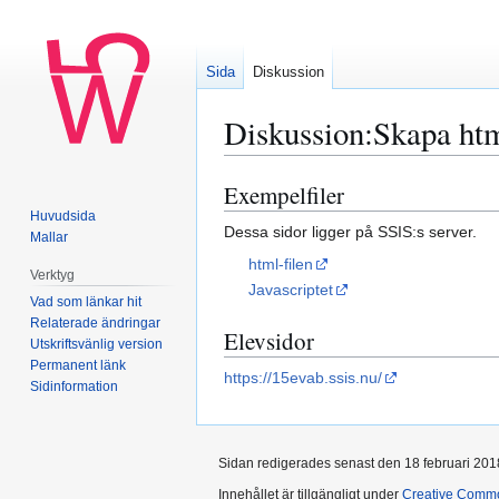
Sida
Diskussion
Diskussion
:
Skapa ht
Exempelfiler
Hoppa
Hoppa
till
till
Huvudsida
Dessa sidor ligger på SSIS:s server.
Mallar
navigering
sök
html-filen
Verktyg
Javascriptet
Vad som länkar hit
Relaterade ändringar
Elevsidor
Utskriftsvänlig version
Permanent länk
https://15evab.ssis.nu/
Sidinformation
Sidan redigerades senast den 18 februari 2018
Innehållet är tillgängligt under
Creative Commo