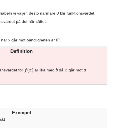
riabeln vi väljer, desto närmare 0 blir funktionsvärdet.
änsvärdet på det här sättet:
) när x går mot oändligheten är 0".
Definition
f
(
x
)
b
x
a
änsvärdet för
är lika med
då
går mot
Exempel
skt
−
2
x