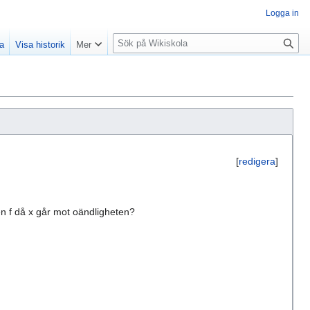
Logga in
S
la
Visa historik
Mer
ö
k
[
redigera
]
nen f då x går mot oändligheten?