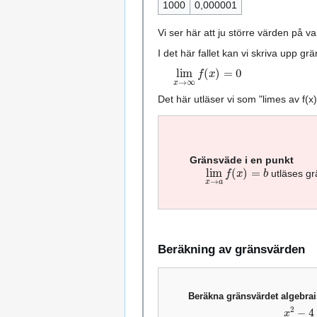
1000
0,000001
Vi ser här att ju större värden på va
I det här fallet kan vi skriva upp gr
lim
x
→
∞
f
(
x
)
=
0
Det här utläser vi som "limes av f(x
Gränsväde i en punkt
lim
x
→
a
f
(
x
)
=
b
utläses gr
Beräkning av gränsvärden
Beräkna gränsvärdet algebrai
x
2
−
4
x