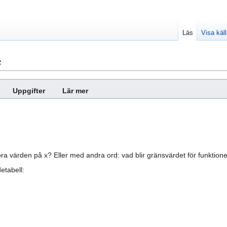
Läs
Visa käl
e
Uppgifter
Lär mer
tora värden på x? Eller med andra ord: vad blir gränsvärdet för funktio
etabell: