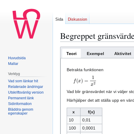
Sida
Diskussion
Begreppet gränsvärd
Hoppa
Hoppa
Teori
Exempel
Aktivitet
till
till
Huvudsida
navigering
sök
Mallar
Betrakta funktionen
Verktyg
f
(
x
)
=
1
x
2
Vad som länkar hit
Relaterade ändringar
Vad blir gränsvärdet när vi väljer s
Utskriftsvänlig version
Permanent länk
Härhjälper det att ställa upp en värd
Sidinformation
Bläddra genom
x
f(x)
egenskaper
10
0,01
100
0,0001