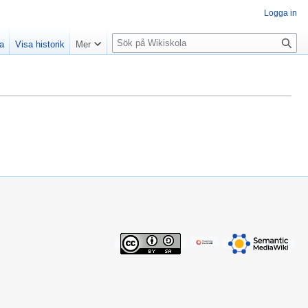
Logga in
S
la
Visa historik
Mer
ö
k