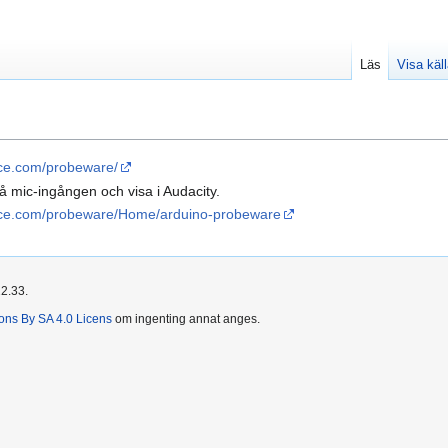
Läs
Visa käl
ence.com/probeware/
å mic-ingången och visa i Audacity.
ience.com/probeware/Home/arduino-probeware
22.33.
ns By SA 4.0 Licens
om ingenting annat anges.