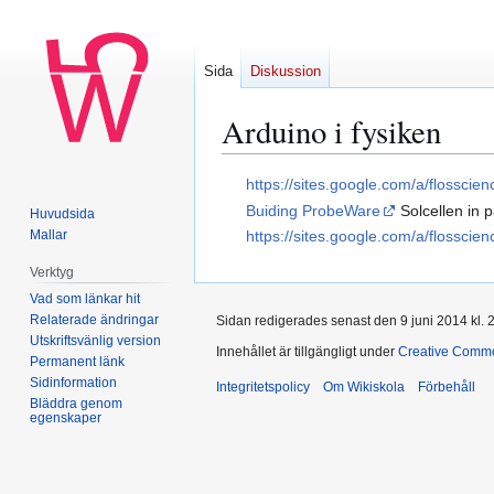
Sida
Diskussion
Arduino i fysiken
Hoppa
Hoppa
https://sites.google.com/a/flossci
till
till
Buiding ProbeWare
Solcellen in p
Huvudsida
navigering
sök
Mallar
https://sites.google.com/a/flossc
Verktyg
Vad som länkar hit
Relaterade ändringar
Sidan redigerades senast den 9 juni 2014 kl. 
Utskriftsvänlig version
Innehållet är tillgängligt under
Creative Commo
Permanent länk
Sidinformation
Integritetspolicy
Om Wikiskola
Förbehåll
Bläddra genom
egenskaper