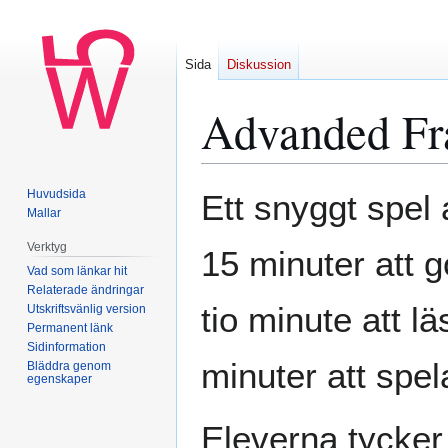
Sida
Diskussion
Advanded Fr
Hoppa
Hoppa
Huvudsida
Ett snyggt spel 
till
till
Mallar
navigering
sök
Verktyg
15 minuter att g
Vad som länkar hit
Relaterade ändringar
tio minute att l
Utskriftsvänlig version
Permanent länk
Sidinformation
minuter att spel
Bläddra genom
egenskaper
Eleverna tycker 