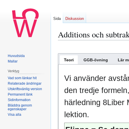
Sida
Diskussion
Additions och subtra
Hoppa
Hoppa
till
till
Huvudsida
Teori
GGB-övning
Lär m
navigering
sök
Mallar
Verktyg
Vi använder avstå
Vad som länkar hit
Relaterade ändringar
den tredje formeln
Utskriftsvänlig version
Permanent länk
Sidinformation
härledning 8Liber 
Bläddra genom
egenskaper
lektion.
Visa alla