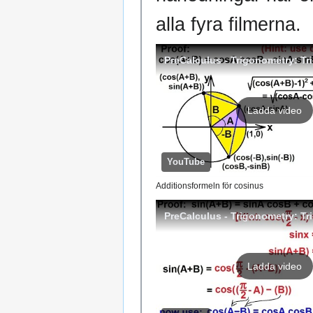
alla fyra filmerna.
PreCalculus - Trigonometry: Tri
Ladda video
YouTube
Additionsformeln för cosinus
PreCalculus - Trigonometry: Tri
Ladda video