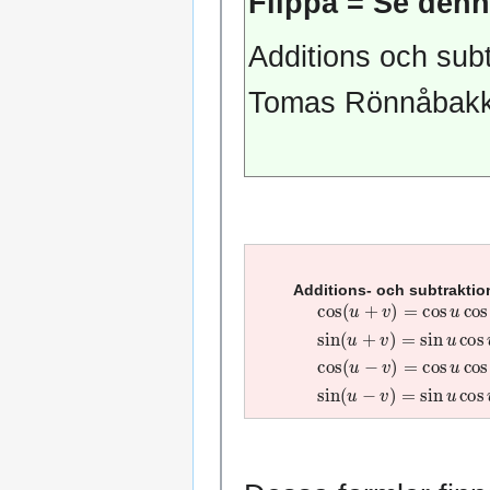
Flippa = Se denna
Additions och sub
Tomas Rönnåbakk
Additions- och subtraktio
cos
(
u
+
v
)
=
cos
u
cos
v
sin
(
u
+
v
)
=
sin
u
cos
v
+
cos
(
u
−
v
)
=
cos
u
cos
v
sin
(
u
−
v
)
=
sin
u
cos
v
−