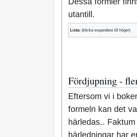
Dessa formler finn
utantill.
Lista:
(klicka expandera till höger)
Fördjupning - fle
Eftersom vi i boke
formeln kan det vara intre
härledas.. Faktum
härledningar har en