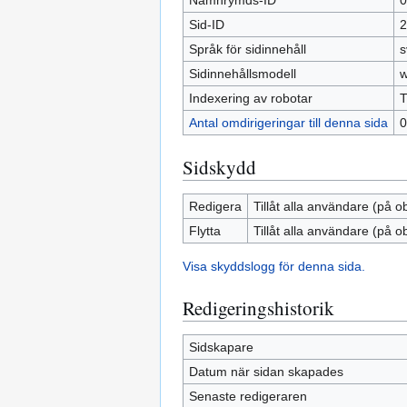
Namnrymds-ID
0
Sid-ID
2
Språk för sidinnehåll
s
Sidinnehållsmodell
w
Indexering av robotar
T
Antal omdirigeringar till denna sida
0
Sidskydd
Redigera
Tillåt alla användare (på o
Flytta
Tillåt alla användare (på o
Visa skyddslogg för denna sida.
Redigeringshistorik
Sidskapare
Datum när sidan skapades
Senaste redigeraren