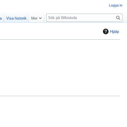
Logga in
S
la
Visa historik
Mer
ö
k
Hjälp