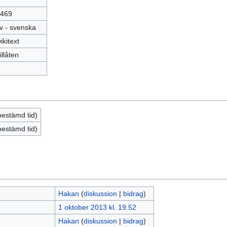
469
v - svenska
ikitext
illåten
bestämd tid)
bestämd tid)
Hakan
(
diskussion
|
bidrag
)
1 oktober 2013 kl. 19.52
Hakan
(
diskussion
|
bidrag
)