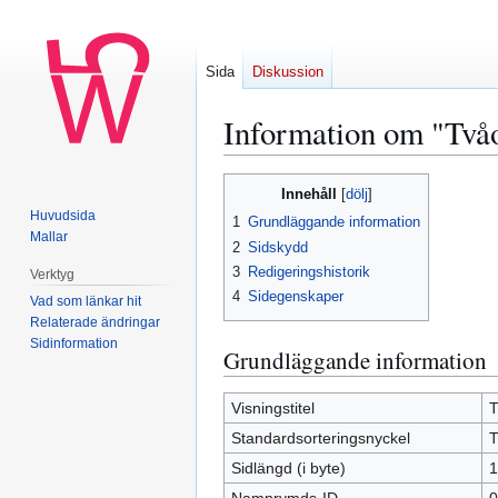
Sida
Diskussion
Information om "Två
Hoppa
Hoppa
Innehåll
till
till
Huvudsida
1
Grundläggande information
navigering
sök
Mallar
2
Sidskydd
3
Redigeringshistorik
Verktyg
4
Sidegenskaper
Vad som länkar hit
Relaterade ändringar
Sidinformation
Grundläggande information
Visningstitel
T
Standardsorteringsnyckel
T
Sidlängd (i byte)
1