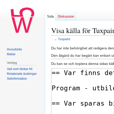
Sida
Diskussion
Visa källa för Tuxpai
←
Tuxpaint
Hoppa
Hoppa
Du har inte behörighet att redigera den
Huvudsida
till
till
Mallar
Den åtgärd du har begärt kan enbart u
navigering
sök
Verktyg
Du kan se och kopiera denna sidas käll
Vad som länkar hit
Relaterade ändringar
Sidinformation