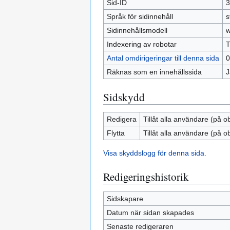
Sid-ID
3
Språk för sidinnehåll
s
Sidinnehållsmodell
w
Indexering av robotar
T
Antal omdirigeringar till denna sida
0
Räknas som en innehållssida
J
Sidskydd
Redigera
Tillåt alla användare (på o
Flytta
Tillåt alla användare (på o
Visa skyddslogg för denna sida.
Redigeringshistorik
Sidskapare
Datum när sidan skapades
Senaste redigeraren