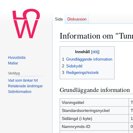
Sida
Diskussion
Information om "Tun
Hoppa
Hoppa
Innehåll
till
till
Huvudsida
1
Grundläggande information
navigering
sök
Mallar
2
Sidskydd
3
Redigeringshistorik
Verktyg
Vad som länkar hit
Relaterade ändringar
Grundläggande information
Sidinformation
Visningstitel
T
Standardsorteringsnyckel
T
Sidlängd (i byte)
1
Namnrymds-ID
0