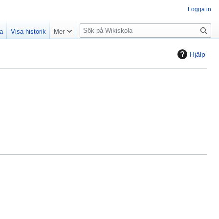
Logga in
S
la
Visa historik
Mer
ö
k
Hjälp