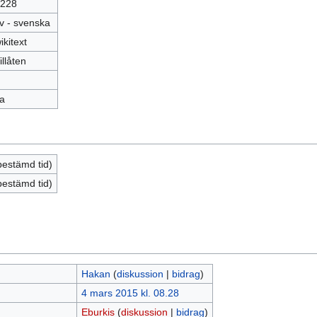
228
v - svenska
ikitext
illåten
a
bestämd tid)
bestämd tid)
Hakan
(
diskussion
|
bidrag
)
4 mars 2015 kl. 08.28
Eburkis
(
diskussion
|
bidrag
)