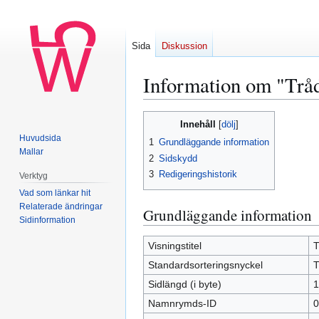
Sida
Diskussion
Information om "Tråd
Hoppa
Hoppa
Innehåll
till
till
Huvudsida
1
Grundläggande information
navigering
sök
Mallar
2
Sidskydd
3
Redigeringshistorik
Verktyg
Vad som länkar hit
Relaterade ändringar
Grundläggande information
Sidinformation
Visningstitel
T
Standardsorteringsnyckel
T
Sidlängd (i byte)
1
Namnrymds-ID
0