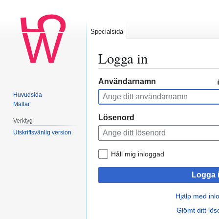
Specialsida
Logga in
Hoppa
Hoppa
Användarnamn
till
till
Huvudsida
navigering
sök
Mallar
Lösenord
Verktyg
Utskriftsvänlig version
Håll mig inloggad
Logga 
Hjälp med inl
Glömt ditt lö