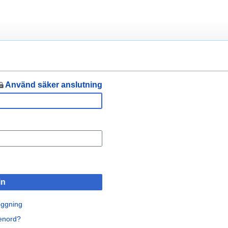
Använd säker anslutning
in
oggning
senord?