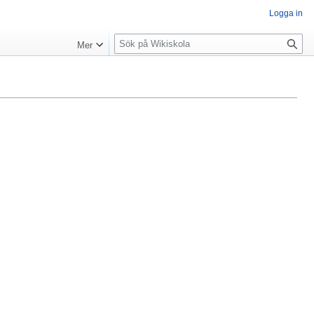
Logga in
S
Mer
ö
k