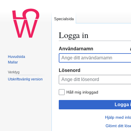
Specialsida
Logga in
Hoppa
Hoppa
Användarnamn
till
till
Huvudsida
navigering
sök
Mallar
Lösenord
Verktyg
Utskriftsvänlig version
Håll mig inloggad
Logga 
Hjälp med inl
Glömt ditt lö