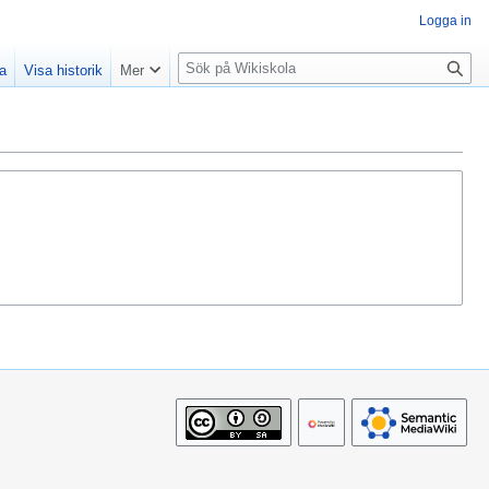
Logga in
S
la
Visa historik
Mer
ö
k