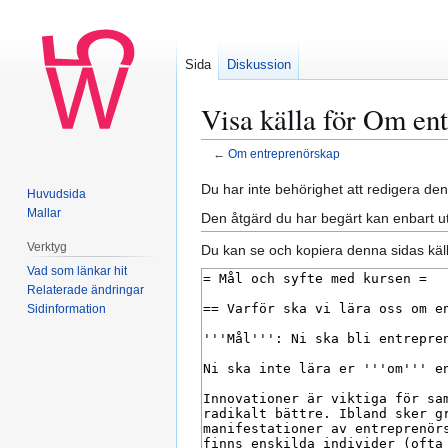
Sida
Diskussion
Visa källa för Om en
←
Om entreprenörskap
Hoppa
Hoppa
Du har inte behörighet att redigera den
Huvudsida
till
till
Mallar
Den åtgärd du har begärt kan enbart u
navigering
sök
Verktyg
Du kan se och kopiera denna sidas käll
Vad som länkar hit
Relaterade ändringar
Sidinformation