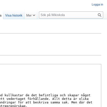
Logga in
S
la
Visa historik
Mer
ö
k