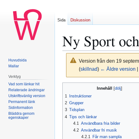
Sida
Diskussion
Ny Sport och 
Huvudsida
Version från den 19 septem
Mallar
(
skillnad
)
← Äldre version
|
Verktyg
Vad som länkar hit
Hoppa
Hoppa
Innehåll
Relaterade ändringar
till
till
Utskriftsvänlig version
1
Instruktioner
navigering
sök
Permanent länk
2
Grupper
Sidinformation
3
Tidsplan
Bläddra genom
4
Tips och länkar
egenskaper
4.1
Användbara fria bilder
4.2
Användbar fri musik
4.2.1
Får man sampla