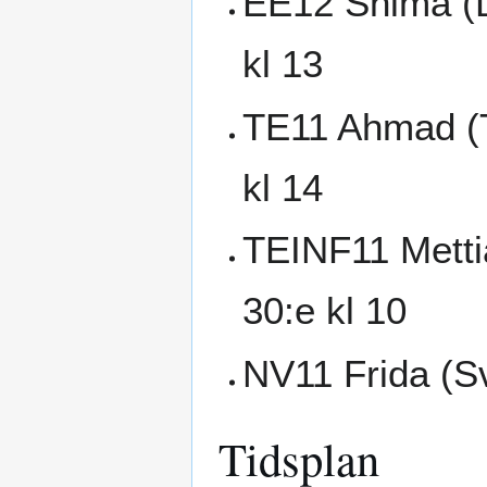
EE12 Shima (D
kl 13
TE11 Ahmad (T
kl 14
TEINF11 Mettia
30:e kl 10
NV11 Frida (Sv
Tidsplan