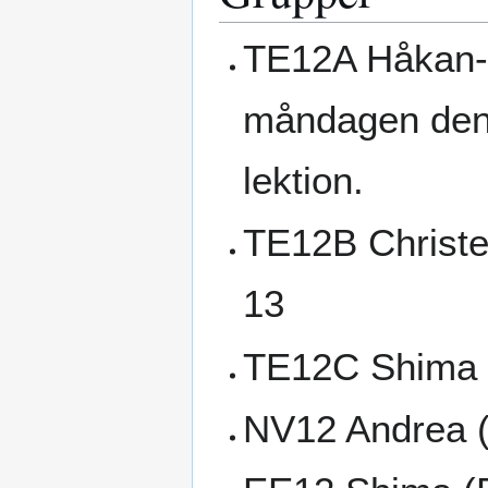
TE12A Håkan- 
måndagen den 
lektion.
TE12B Christer
13
TE12C Shima -
NV12 Andrea (