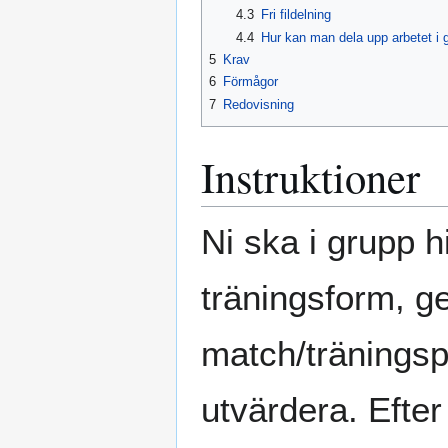
4.3
Fri fildelning
4.4
Hur kan man dela upp arbetet i 
5
Krav
6
Förmågor
7
Redovisning
Instruktioner
Ni ska i grupp h
träningsform, g
match/träningsp
utvärdera. Efter