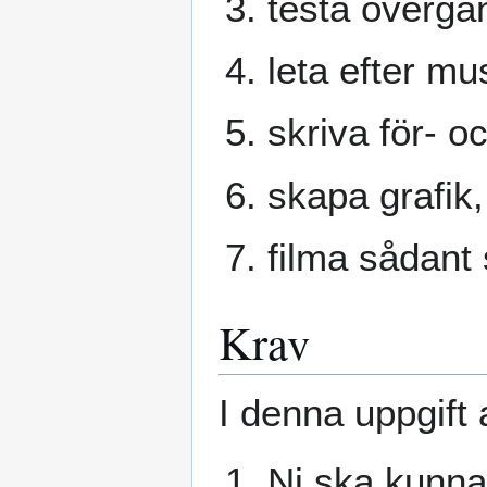
testa övergån
leta efter mu
skriva för- o
skapa grafik,
filma sådant
Krav
I denna uppgift 
Ni ska kunna