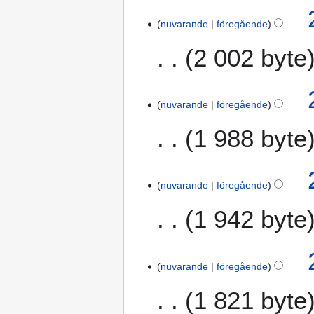
I
2
n
nuvarande
föregående
1
g
a
2 002 byte
e
u
n
g
r
u
e
s
nuvarande
föregående
d
t
i
1 988 byte
i
g
2
e
0
r
1
nuvarande
föregående
i
7
n
1 942 byte
g
s
s
a
nuvarande
föregående
m
1 821 byte
m
a