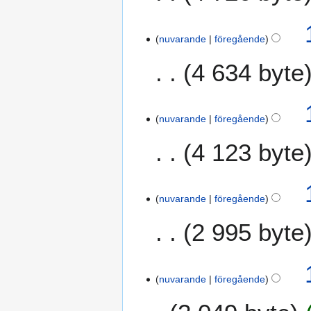
nuvarande
föregående
4 634 byte
1
nuvarande
föregående
3
a
4 123 byte
u
g
u
s
nuvarande
föregående
t
2 995 byte
i
2
0
1
1
nuvarande
föregående
9
2
j
u