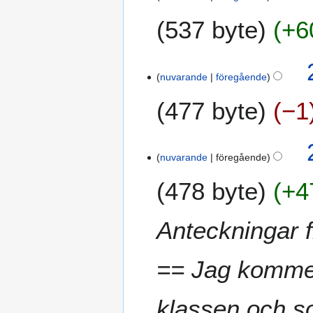
537 byte
+6
nuvarande
föregående
477 byte
−1
nuvarande
föregående
478 byte
+4
Anteckningar 
== Jag kommer
klassen och so