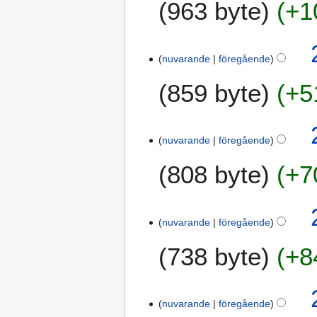
963 byte
+1
1
g
g
2
s
e
s
r
a
nuvarande
föregående
i
m
n
859 byte
+5
m
g
a
s
n
s
f
a
nuvarande
föregående
a
m
808 byte
+7
t
m
t
a
n
n
i
f
nuvarande
föregående
n
a
g
738 byte
+8
t
t
n
i
nuvarande
föregående
n