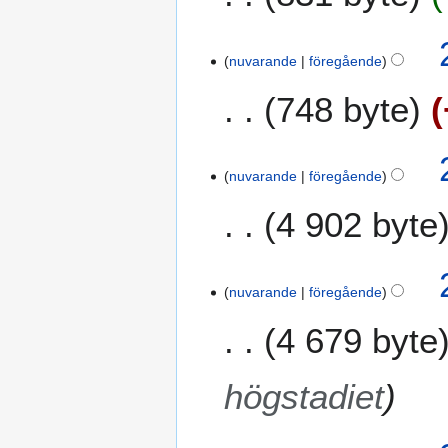
nuvarande
föregående
748 byte
I
n
nuvarande
föregående
g
4 902 byte
e
n
r
e
nuvarande
föregående
d
i
4 679 byte
g
e
högstadiet
r
i
n