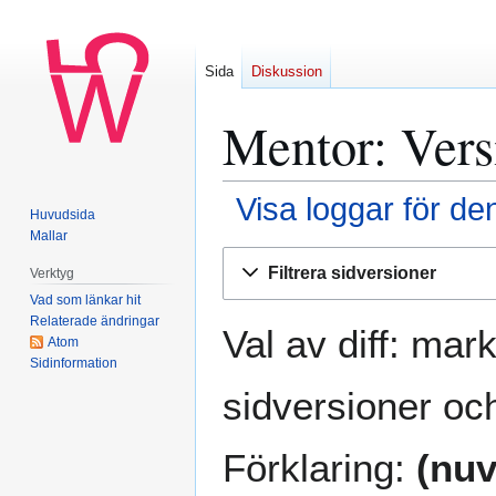
Sida
Diskussion
Mentor
: Vers
Visa loggar för de
Huvudsida
Mallar
Hoppa
Hoppa
Filtrera sidversioner
Verktyg
till
till
Vad som länkar hit
navigering
sök
Relaterade ändringar
Val av diff: mar
Atom
Sidinformation
sidversioner och
Förklaring:
(nuv