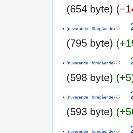
g
654 byte
−1
nuvarande
föregående
795 byte
+1
2
nuvarande
föregående
2
m
598 byte
+5
a
r
s
2
nuvarande
föregående
0
593 byte
+5
1
2
nuvarande
föregående