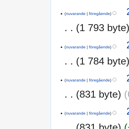
n
2
f
nuvarande
föregående
0
a
a
1 793 byte
t
u
t
g
n
u
i
s
nuvarande
föregående
n
t
g
1 784 byte
i
2
0
1
nuvarande
föregående
7
831 byte
nuvarande
föregående
831 byte