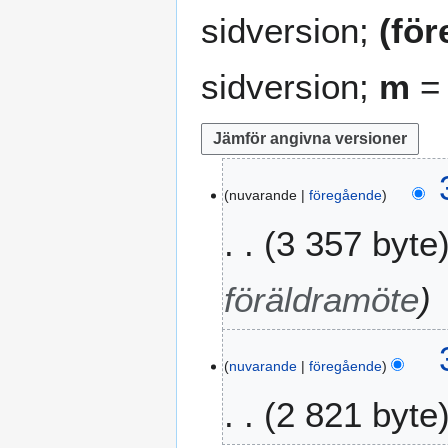
sidversion;
(fö
sidversion;
m
= 
3
nuvarande
föregående
0
a
3 357 byte
u
g
u
föräldramöte
s
t
i
nuvarande
föregående
2
0
2 821 byte
1
8