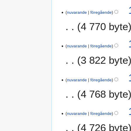
n
n
i
f
nuvarande
föregående
n
a
g
4 770 byte
t
t
n
i
nuvarande
föregående
n
g
3 822 byte
nuvarande
föregående
4 768 byte
nuvarande
föregående
4 726 byte