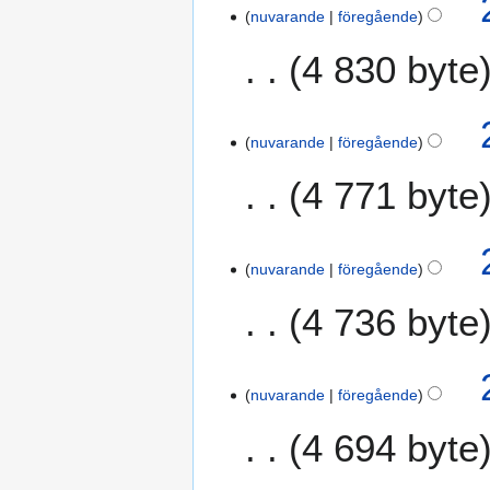
g
nuvarande
föregående
s
s
4 830 byte
a
m
m
nuvarande
föregående
a
n
4 771 byte
f
a
I
2
t
n
nuvarande
föregående
1
t
g
a
n
4 736 byte
e
u
i
n
g
n
r
I
u
g
e
n
s
nuvarande
föregående
d
g
t
i
4 694 byte
e
i
g
n
2
e
r
0