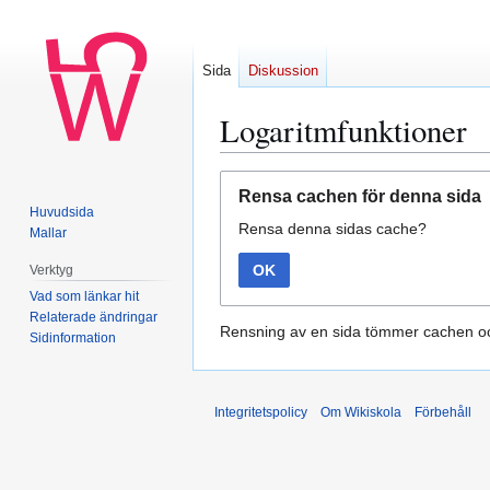
Sida
Diskussion
Logaritmfunktioner
Hoppa
Hoppa
Rensa cachen för denna sida
till
till
Huvudsida
Rensa denna sidas cache?
navigering
sök
Mallar
OK
Verktyg
Vad som länkar hit
Relaterade ändringar
Rensning av en sida tömmer cachen oc
Sidinformation
Integritetspolicy
Om Wikiskola
Förbehåll