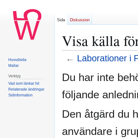
Sida
Diskussion
Visa källa fö
←
Laborationer i 
Huvudsida
Mallar
Hoppa
Hoppa
Du har inte behö
Verktyg
till
till
Vad som länkar hit
navigering
sök
Relaterade ändringar
följande anledni
Sidinformation
Den åtgärd du h
användare i gr