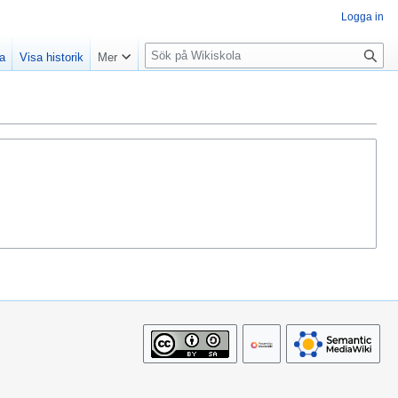
Logga in
S
la
Visa historik
Mer
ö
k