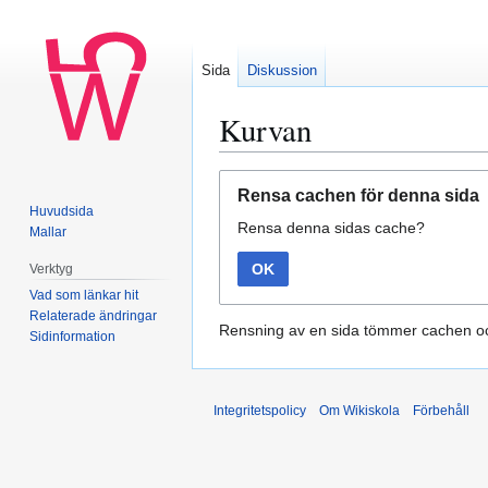
Sida
Diskussion
Kurvan
Hoppa
Hoppa
Rensa cachen för denna sida
till
till
Huvudsida
Rensa denna sidas cache?
navigering
sök
Mallar
OK
Verktyg
Vad som länkar hit
Relaterade ändringar
Rensning av en sida tömmer cachen oc
Sidinformation
Integritetspolicy
Om Wikiskola
Förbehåll