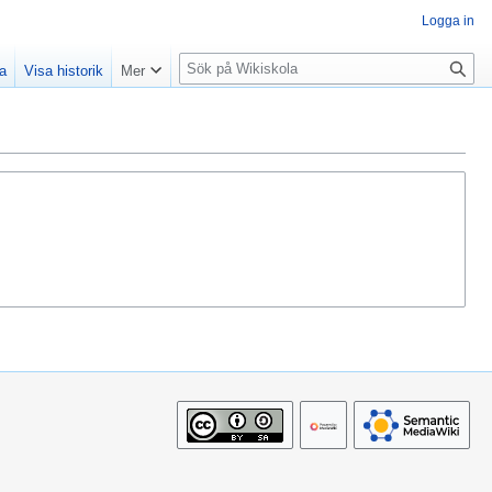
Logga in
S
la
Visa historik
Mer
ö
k