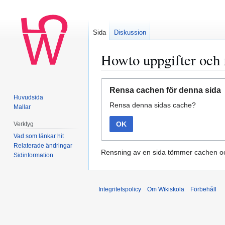
Sida
Diskussion
Howto uppgifter och 
Hoppa
Hoppa
Rensa cachen för denna sida
till
till
Huvudsida
Rensa denna sidas cache?
navigering
sök
Mallar
OK
Verktyg
Vad som länkar hit
Relaterade ändringar
Rensning av en sida tömmer cachen oc
Sidinformation
Integritetspolicy
Om Wikiskola
Förbehåll