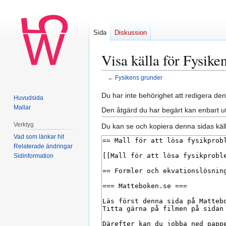
Sida
Diskussion
Visa källa för Fysike
←
Fysikens grunder
Hoppa
Hoppa
Du har inte behörighet att redigera den
Huvudsida
till
till
Mallar
Den åtgärd du har begärt kan enbart u
navigering
sök
Verktyg
Du kan se och kopiera denna sidas käll
Vad som länkar hit
Relaterade ändringar
Sidinformation