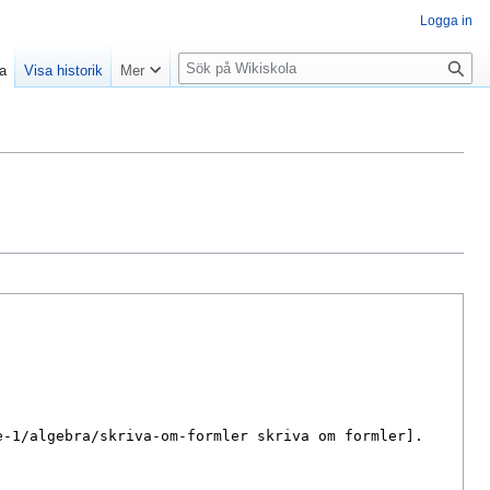
Logga in
S
la
Visa historik
Mer
ö
k