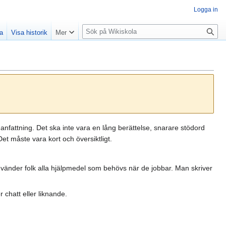
Logga in
S
la
Visa historik
Mer
ö
k
nfattning. Det ska inte vara en lång berättelse, snarare stödord
et måste vara kort och översiktligt.
nvänder folk alla hjälpmedel som behövs när de jobbar. Man skriver
 chatt eller liknande.