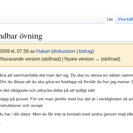
Läs
Visa käl
ndbar övning
 2009 kl. 07.58 av
Hakan
(
diskussion
|
bidrag
)
 Nuvarande version (skillnad) | Nyare version → (skillnad)
t bra att sammanfatta det man lärt sig. Du ska nu skriva en sådan samma
 Om du låtsas att du ska göra en fusklapp så förstår du hur jag menar. D
 det viktigaste och uttrycka detta på ett tydligt sätt.
klapp på provet. För om man jämför med hur det är i verkligheten så a
nstruktioner och recept.
u har i din dator. Men du får inte ta kontakt med andra genom mejl eller
.