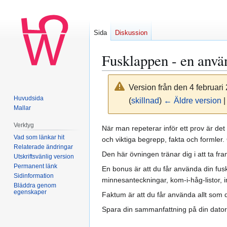
Sida
Diskussion
Fusklappen - en anvä
Version från den 4 februari
Huvudsida
(
skillnad
)
← Äldre version
|
Mallar
Verktyg
Hoppa
Hoppa
När man repeterar inför ett prov är de
Vad som länkar hit
till
till
och viktiga begrepp, fakta och formler.
Relaterade ändringar
navigering
sök
Den här övningen tränar dig i att ta fram
Utskriftsvänlig version
Permanent länk
En bonus är att du får använda din fus
Sidinformation
minnesanteckningar, kom-i-håg-listor, i
Bläddra genom
egenskaper
Faktum är att du får använda allt som d
Spara din sammanfattning på din dator