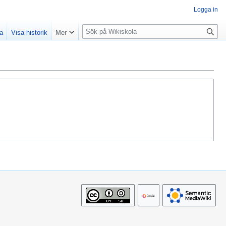
Logga in
S
la
Visa historik
Mer
ö
k