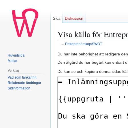
Sida
Diskussion
Visa källa för Entr
←
Entreprenörskap/SWOT
Hoppa
Hoppa
Du har inte behörighet att redigera den
Huvudsida
till
till
Mallar
Den åtgärd du har begärt kan enbart u
navigering
sök
Verktyg
Du kan se och kopiera denna sidas käll
Vad som länkar hit
Relaterade ändringar
Sidinformation