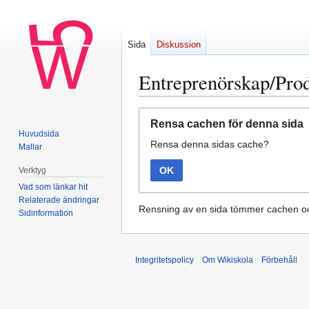
Sida
Diskussion
Entreprenörskap/Pro
Hoppa
Hoppa
Rensa cachen för denna sida
till
till
Huvudsida
Rensa denna sidas cache?
navigering
sök
Mallar
OK
Verktyg
Vad som länkar hit
Relaterade ändringar
Rensning av en sida tömmer cachen oc
Sidinformation
Integritetspolicy
Om Wikiskola
Förbehåll