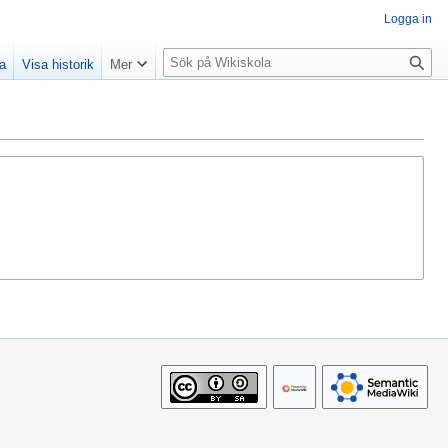
Logga in
S
la
Visa historik
Mer
ö
k