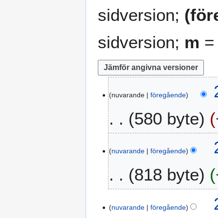
sidversion;
(fö
sidversion;
m
= 
2
nuvarande
föregående
4
a
580 byte
u
g
u
s
nuvarande
föregående
t
818 byte
i
2
0
1
nuvarande
föregående
7