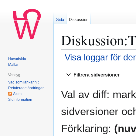
Sida
Diskussion
Diskussion
:
T
Visa loggar för de
Huvudsida
Mallar
Hoppa
Hoppa
Filtrera sidversioner
Verktyg
till
till
Vad som länkar hit
navigering
sök
Relaterade ändringar
Val av diff: mar
Atom
Sidinformation
sidversioner och
Förklaring:
(nuv