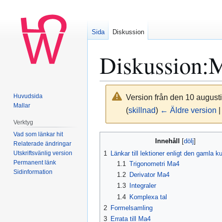
Sida
Diskussion
Diskussion
:
M
Huvudsida
Version från den 10 augusti
Mallar
(
skillnad
)
← Äldre version
|
Verktyg
Vad som länkar hit
Hoppa
Hoppa
Innehåll
Relaterade ändringar
till
till
Utskriftsvänlig version
1
Länkar till lektioner enligt den gamla k
navigering
sök
Permanent länk
1.1
Trigonometri Ma4
Sidinformation
1.2
Derivator Ma4
1.3
Integraler
1.4
Komplexa tal
2
Formelsamling
3
Errata till Ma4