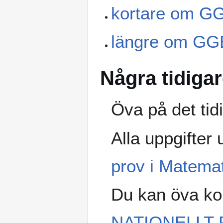
kortare om G
längre om GG
Några tidiga
Öva på det tid
Alla uppgifter
prov i Matemat
Du kan öva ko
NATIONELLT 