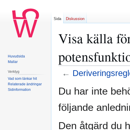
Sida
Diskussion
Visa källa fö
potensfunkti
Huvudsida
Mallar
←
Deriveringsregl
Verktyg
Vad som länkar hit
Relaterade ändringar
Hoppa
Hoppa
Du har inte behö
Sidinformation
till
till
navigering
sök
följande anledni
Den åtgärd du h