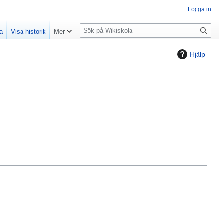
Logga in
S
la
Visa historik
Mer
ö
k
Hjälp