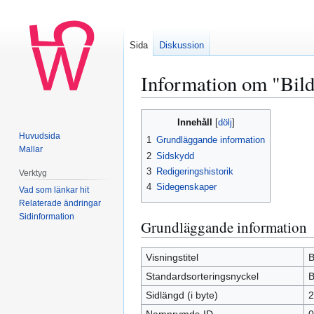
Sida
Diskussion
Information om "Bil
Hoppa
Hoppa
Innehåll
till
till
Huvudsida
1
Grundläggande information
navigering
sök
Mallar
2
Sidskydd
3
Redigeringshistorik
Verktyg
4
Sidegenskaper
Vad som länkar hit
Relaterade ändringar
Sidinformation
Grundläggande information
Visningstitel
B
Standardsorteringsnyckel
B
Sidlängd (i byte)
2