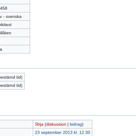
458
v - svenska
ikitext
illåten
a
bestämd tid)
bestämd tid)
Shja
(
diskussion
|
bidrag
)
23 september 2013 kl. 12.30