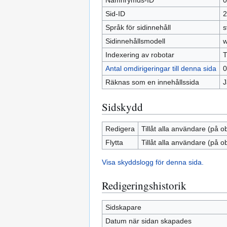
Namnrymds-ID
0
Sid-ID
2
Språk för sidinnehåll
s
Sidinnehållsmodell
w
Indexering av robotar
T
Antal omdirigeringar till denna sida
0
Räknas som en innehållssida
J
Sidskydd
Redigera
Tillåt alla användare (på o
Flytta
Tillåt alla användare (på o
Visa skyddslogg för denna sida.
Redigeringshistorik
Sidskapare
Datum när sidan skapades