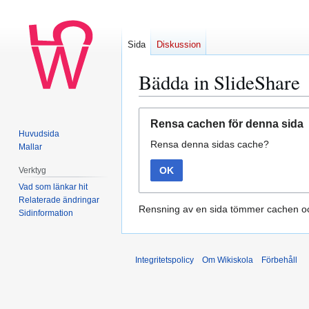
Sida
Diskussion
Bädda in SlideShare
Hoppa
Hoppa
Rensa cachen för denna sida
till
till
Huvudsida
Rensa denna sidas cache?
navigering
sök
Mallar
OK
Verktyg
Vad som länkar hit
Relaterade ändringar
Rensning av en sida tömmer cachen oc
Sidinformation
Integritetspolicy
Om Wikiskola
Förbehåll