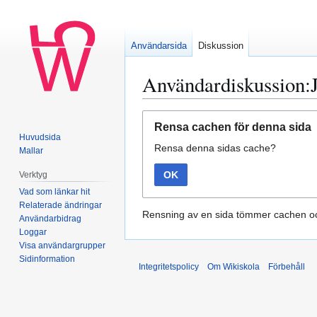
Användarsida
Diskussion
Användardiskussion:
Hoppa
Hoppa
Rensa cachen för denna sida
till
till
Huvudsida
Rensa denna sidas cache?
navigering
sök
Mallar
OK
Verktyg
Vad som länkar hit
Relaterade ändringar
Rensning av en sida tömmer cachen oc
Användarbidrag
Loggar
Visa användargrupper
Sidinformation
Integritetspolicy
Om Wikiskola
Förbehåll