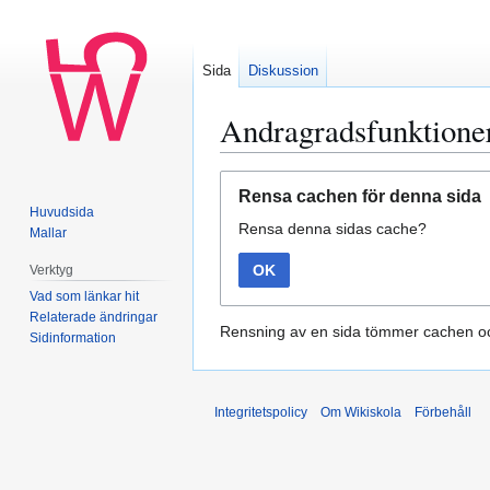
Sida
Diskussion
Andragradsfunktione
Hoppa
Hoppa
Rensa cachen för denna sida
till
till
Huvudsida
Rensa denna sidas cache?
navigering
sök
Mallar
OK
Verktyg
Vad som länkar hit
Relaterade ändringar
Rensning av en sida tömmer cachen oc
Sidinformation
Integritetspolicy
Om Wikiskola
Förbehåll