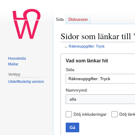
Sida
Diskussion
Sidor som länkar till
←
Räkneuppgifter: Tryck
Hoppa
Hoppa
Huvudsida
Vad som länkar hit
till
till
Mallar
Sida:
navigering
sök
Verktyg
Utskriftsvänlig version
Namnrymd:
alla
Dölj inkluderingar
Dölj län
Gå