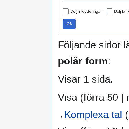
Dölj inkluderingar
Dölj län
Gå
Följande sidor lä
polär form
:
Visar 1 sida.
Visa (
förra 50
|
Komplexa tal
(