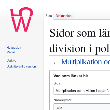
Sida
Diskussion
Sidor som län
division i po
Huvudsida
Mallar
←
Multiplikation o
Verktyg
Utskriftsvänlig version
Hoppa
Hoppa
Vad som länkar hit
till
till
Sida:
navigering
sök
Namnrymd:
alla