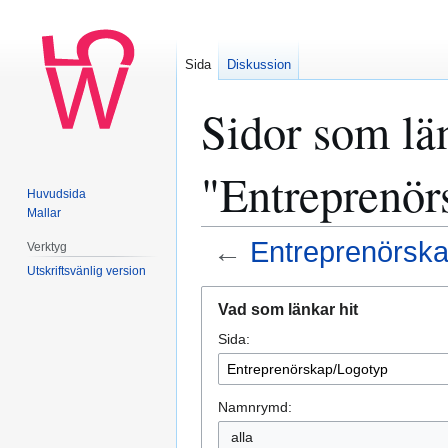
Sida
Diskussion
Sidor som län
"Entreprenör
Huvudsida
Mallar
←
Entreprenörsk
Verktyg
Utskriftsvänlig version
Hoppa
Hoppa
Vad som länkar hit
till
till
Sida:
navigering
sök
Namnrymd:
alla