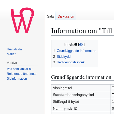
Sida
Diskussion
Information om "Till
Hoppa
Hoppa
Innehåll
till
till
Huvudsida
1
Grundläggande information
navigering
sök
Mallar
2
Sidskydd
3
Redigeringshistorik
Verktyg
Vad som länkar hit
Relaterade ändringar
Grundläggande information
Sidinformation
Visningstitel
T
Standardsorteringsnyckel
T
Sidlängd (i byte)
1
Namnrymds-ID
0