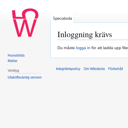
Specialsida
Inloggning krävs
Hoppa
Hoppa
Du måste
logga in
för att ladda upp file
till
till
Huvudsida
navigering
sök
Mallar
Integritetspolicy
Om Wikiskola
Förbehåll
Verktyg
Utskriftsvänlig version