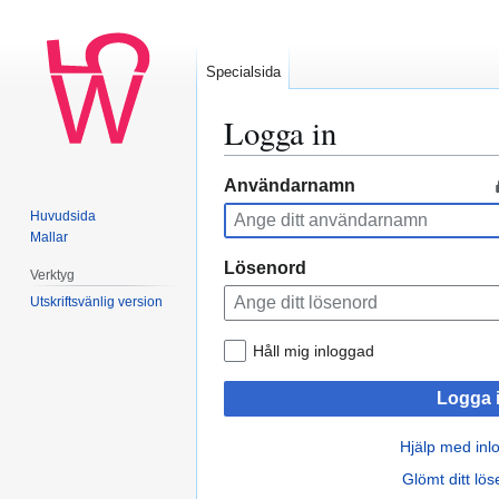
Specialsida
Logga in
Hoppa
Hoppa
Användarnamn
till
till
Huvudsida
navigering
sök
Mallar
Lösenord
Verktyg
Utskriftsvänlig version
Håll mig inloggad
Logga 
Hjälp med inl
Glömt ditt lö