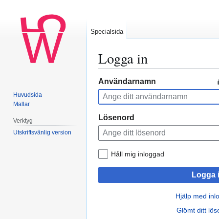
Specialsida
Logga in
Hoppa
Hoppa
Användarnamn
till
till
Huvudsida
navigering
sök
Mallar
Lösenord
Verktyg
Utskriftsvänlig version
Håll mig inloggad
Logga 
Hjälp med inl
Glömt ditt lö