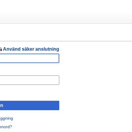
Använd säker anslutning
in
oggning
senord?