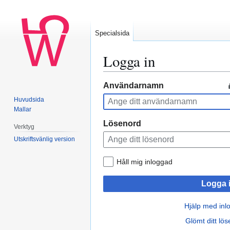
Specialsida
Logga in
Hoppa
Hoppa
Användarnamn
till
till
Huvudsida
navigering
sök
Mallar
Lösenord
Verktyg
Utskriftsvänlig version
Håll mig inloggad
Logga 
Hjälp med inl
Glömt ditt lö