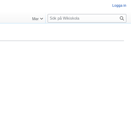
Logga in
S
Mer
ö
k