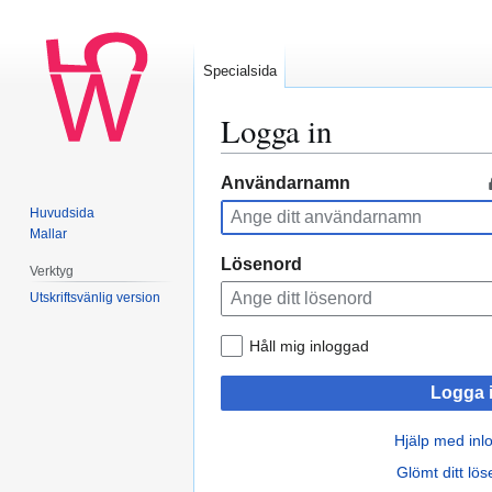
Specialsida
Logga in
Hoppa
Hoppa
Användarnamn
till
till
Huvudsida
navigering
sök
Mallar
Lösenord
Verktyg
Utskriftsvänlig version
Håll mig inloggad
Logga 
Hjälp med inl
Glömt ditt lö