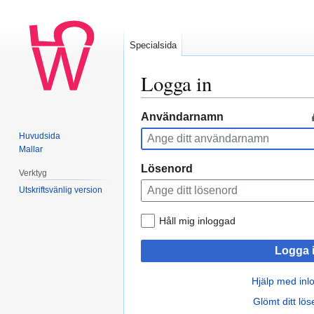
Specialsida
Logga in
Hoppa
Hoppa
Användarnamn
till
till
Huvudsida
navigering
sök
Mallar
Lösenord
Verktyg
Utskriftsvänlig version
Håll mig inloggad
Logga 
Hjälp med inl
Glömt ditt lö