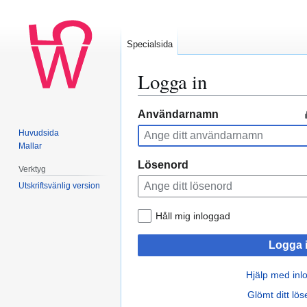
Specialsida
Logga in
Hoppa
Hoppa
Användarnamn
till
till
Huvudsida
navigering
sök
Mallar
Lösenord
Verktyg
Utskriftsvänlig version
Håll mig inloggad
Logga 
Hjälp med inl
Glömt ditt lö