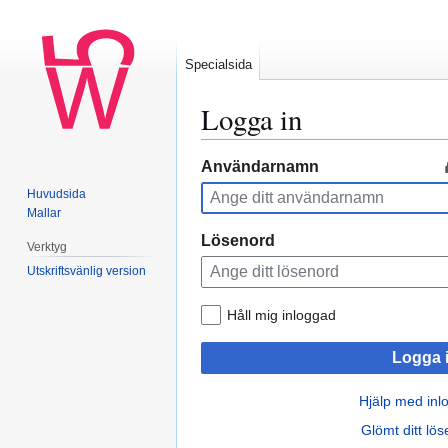
Specialsida
Logga in
Hoppa
Hoppa
Användarnamn
till
till
Huvudsida
navigering
sök
Mallar
Lösenord
Verktyg
Utskriftsvänlig version
Håll mig inloggad
Logga 
Hjälp med inl
Glömt ditt lö