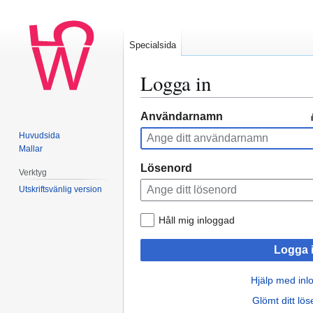
Specialsida
Logga in
Hoppa
Hoppa
Användarnamn
till
till
Huvudsida
navigering
sök
Mallar
Lösenord
Verktyg
Utskriftsvänlig version
Håll mig inloggad
Logga 
Hjälp med inl
Glömt ditt lö