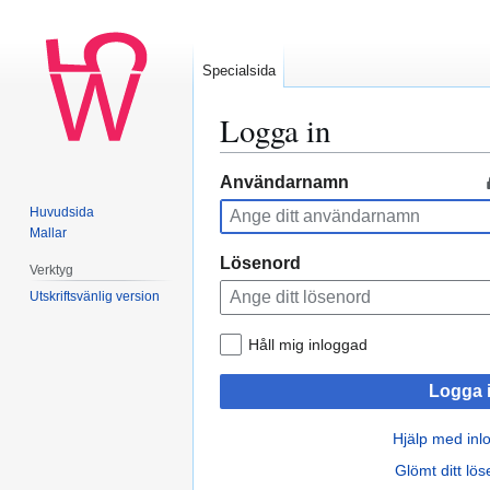
Specialsida
Logga in
Hoppa
Hoppa
Användarnamn
till
till
Huvudsida
navigering
sök
Mallar
Lösenord
Verktyg
Utskriftsvänlig version
Håll mig inloggad
Logga 
Hjälp med inl
Glömt ditt lö